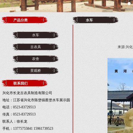
产品分类
水车
水车
古农具
来源:兴化市
农舍
景观桥
联系我们
兴化市长龙古农具制造有限公司
地址：江苏省兴化市陈堡镇蔡堡水车展示园
电话：0523-83729513
传真：0523-83729513
联系人：徐长龙
手机：13775755841 15961739523