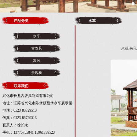
产品分类
水车
水车
古农具
来源:兴化市
农舍
景观桥
联系我们
兴化市长龙古农具制造有限公司
地址：江苏省兴化市陈堡镇蔡堡水车展示园
电话：0523-83729513
传真：0523-83729513
联系人：徐长龙
手机：13775755841 15961739523